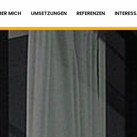
BER MICH
UMSETZUNGEN
REFERENZEN
INTERESS
ch < > Polnisch